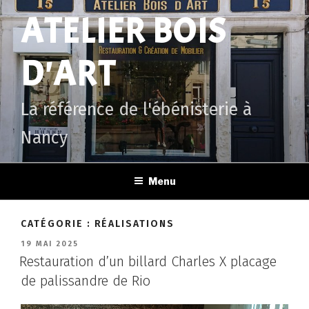
Aller
ATELIER BOIS
au
contenu
principal
D'ART
La référence de l'ébénisterie à
Nancy
Menu
CATÉGORIE :
RÉALISATIONS
PUBLIÉ
19 MAI 2025
LE
Restauration d’un billard Charles X placage
de palissandre de Rio