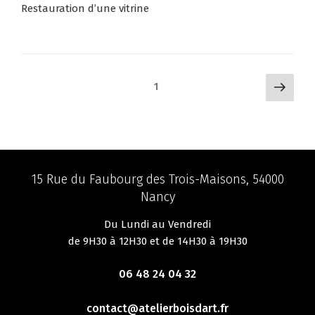
Restauration d’une vitrine
Pagination
Page
Page
1
suiva
des
publications
15 Rue du Faubourg des Trois-Maisons, 54000
Nancy
Du Lundi au Vendredi
de 9H30 à 12H30 et de 14H30 à 19H30
06 48 24 04 32
contact@atelierboisdart.fr