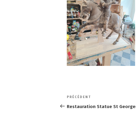
Navigation
Article
PRÉCÉDENT
de
précédent
Restauration Statue St George
l’article