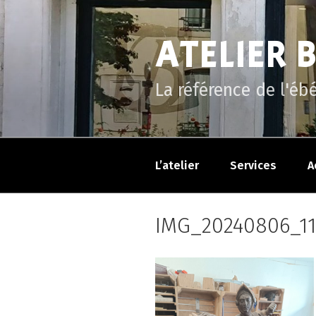
Aller
au
ATELIER 
contenu
principal
La référence de l'éb
L’atelier
Services
A
IMG_20240806_1