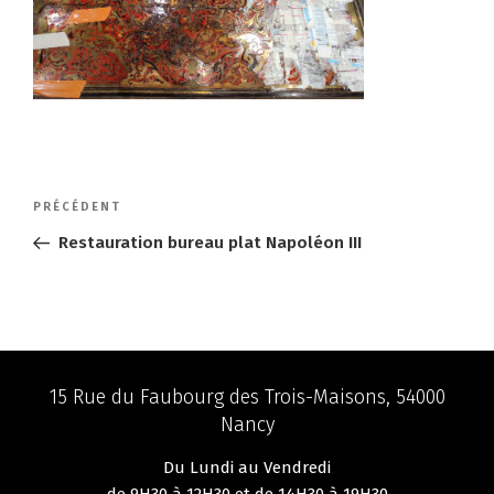
Navigation
Article
PRÉCÉDENT
de
précédent
Restauration bureau plat Napoléon III
l’article
15 Rue du Faubourg des Trois-Maisons, 54000
Nancy
Du Lundi au Vendredi
de 9H30 à 12H30 et de 14H30 à 19H30