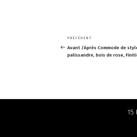
Navigation
Article
PRÉCÉDENT
de
précédent
Avant /Après Commode de style
palissandre, bois de rose, Fini
l’article
15