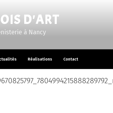
BOIS D'ART
énisterie à Nancy
ctualités
Réalisations
Contact
9670825797_7804994215888289792_