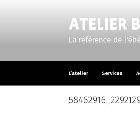
Aller
au
ATELIER 
contenu
principal
La référence de l'éb
L’atelier
Services
A
58462916_229212