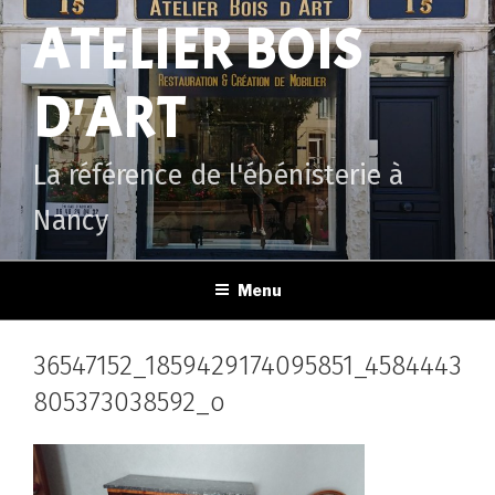
Aller
ATELIER BOIS
au
contenu
principal
D'ART
La référence de l'ébénisterie à
Nancy
Menu
36547152_1859429174095851_4584443
805373038592_o