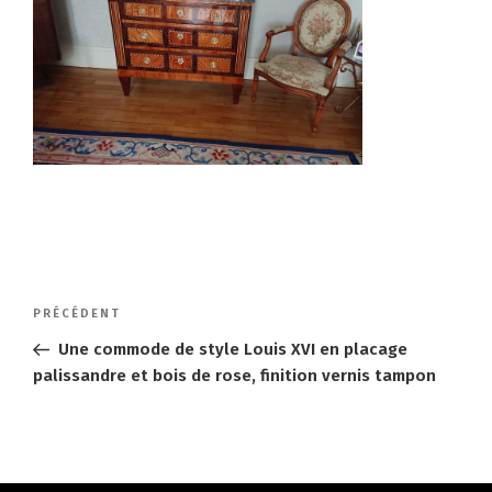
Navigation
Article
PRÉCÉDENT
de
précédent
Une commode de style Louis XVI en placage
l’article
palissandre et bois de rose, finition vernis tampon