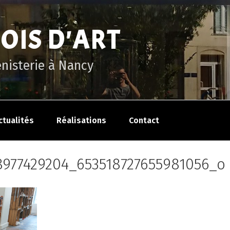
BOIS D'ART
énisterie à Nancy
ctualités
Réalisations
Contact
8977429204_653518727655981056_o