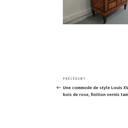
Navigation
Article
PRÉCÉDENT
de
précédent
Une commode de style Louis XV
bois de rose, finition vernis t
l’article