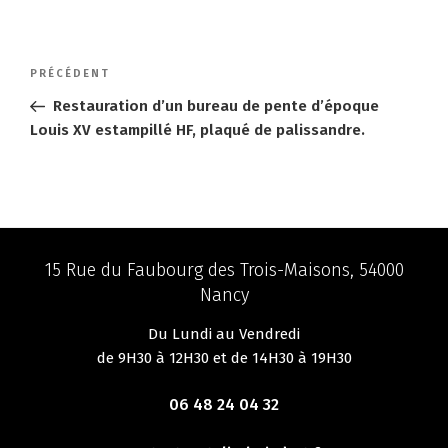
Navigation
Article
PRÉCÉDENT
de
précédent
Restauration d’un bureau de pente d’époque
l’article
Louis XV estampillé HF, plaqué de palissandre.
15 Rue du Faubourg des Trois-Maisons, 54000
Nancy
Du Lundi au Vendredi
de 9H30 à 12H30 et de 14H30 à 19H30
06 48 24 04 32